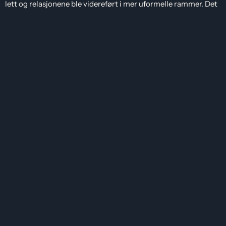
lett og relasjonene ble videreført i mer uformelle rammer. Det
ble en sosial og hyggelig avslutning på en dag som samlet
mennesker og selskaper på tvers av konsern og bransjer.
Deltakelsen i sponsorturneringen er en del av JOA Gruppens
engasjement i lokalt idretts- og samfunnsliv, og en fin måte å
starte året på. Med bevegelse, samhold og nye møter som gir
energi videre inn i hverdagen, er vi klare for et innholdsrikt
2026.
Se flere bilder fra
prosjektet