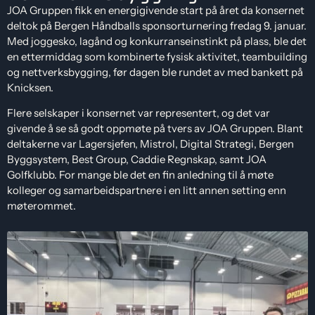
JOA Gruppen fikk en energigivende start på året da konsernet
deltok på Bergen Håndballs sponsorturnering fredag 9. januar.
Med joggesko, lagånd og konkurranseinstinkt på plass, ble det
en ettermiddag som kombinerte fysisk aktivitet, teambuilding
og nettverksbygging, før dagen ble rundet av med bankett på
Knicksen.
Flere selskaper i konsernet var representert, og det var
givende å se så godt oppmøte på tvers av JOA Gruppen. Blant
deltakerne var Lagersjefen, Mistrol, Digital Strategi, Bergen
Byggsystem, Best Group, Caddie Regnskap, samt JOA
Golfklubb. For mange ble det en fin anledning til å møte
kolleger og samarbeidspartnere i en litt annen setting enn
møterommet.