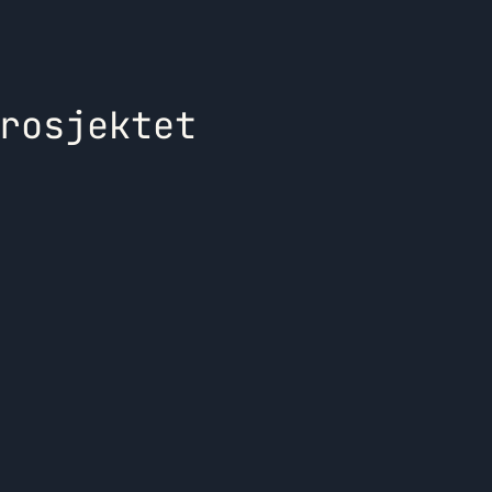
rosjektet
ontakt oss
Ko
Ko