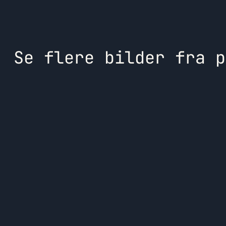
Se flere bilder fra p
K
Utvikling og utleie av bolig- og
næringseiendom på Vestlandet